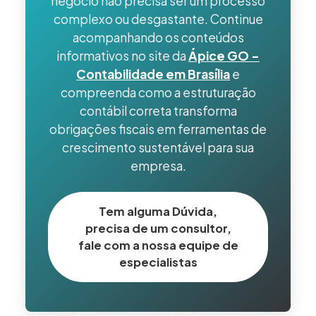
negócio não precisa ser um processo
entre as partes, garantindo o correto
reconhecimento da receita e o recolhimento
complexo ou desgastante. Continue
tempestivo dos tributos incidentes.
acompanhando os conteúdos
informativos no site da
Ápice GO –
Contabilidade em Brasília
e
compreenda como a estruturação
contábil correta transforma
obrigações fiscais em ferramentas de
crescimento sustentável para sua
empresa.
Tem alguma Dúvida,
precisa de um consultor,
fale com a nossa equipe de
especialistas